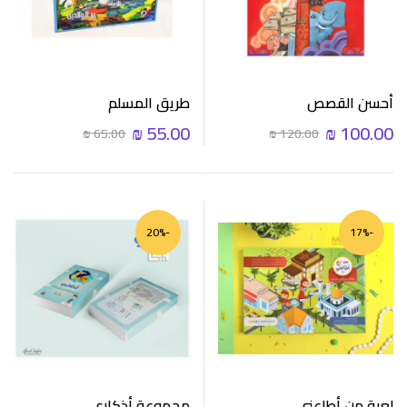
أحسن القصص
طريق المسلم
₪
55.00
₪
100.00
₪
65.00
₪
120.00
-20%
-17%
لعبة من أطاعني
مجموعة أذكاري