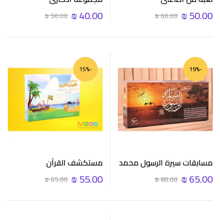
₪
40.00
₪
50.00
₪
50.00
₪
60.00
-15%
-19%
مسابقات سيرة الرسول محمد
مستكشف القرآن
(صلى الله عليه وسلم)
₪
55.00
₪
65.00
₪
65.00
₪
80.00