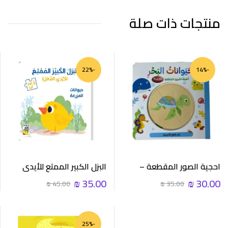
منتجات ذات صلة
-22%
-14%
احجية الصور المقطعة –
البزل الكبير الممتع للأيدي
حيوانات البحر
الصغيرة – حيوانات المزرعة
₪
35.00
₪
30.00
₪
45.00
₪
35.00
-25%