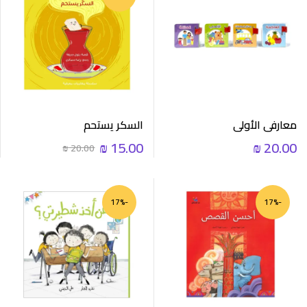
معارفي الأولى
السكر يستحم
₪
15.00
₪
20.00
₪
20.00
-17%
-17%